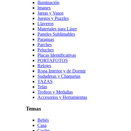
Iluminación
Imanes
Jarras y Vasos
Juegos y Puzzles
Llaveros
Materiales para Láser
Paneles Sublimables
Paraguas
Parches
Peluches
Placas Identificativas
PORTAFOTOS
Relojes
Ropa Interior y de Dormir
Sudaderas y Chaquetas
TAZAS
Telas
Trofeos y Medallas
Accesorios y Herramientas
Temas
Bebés
Casa
Coche