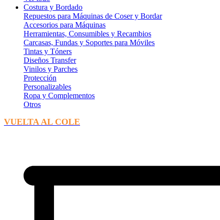
Costura y Bordado
Repuestos para Máquinas de Coser y Bordar
Accesorios para Máquinas
Herramientas, Consumibles y Recambios
Carcasas, Fundas y Soportes para Móviles
Tintas y Tóners
Diseños Transfer
Vinilos y Parches
Protección
Personalizables
Ropa y Complementos
Otros
VUELTA AL COLE