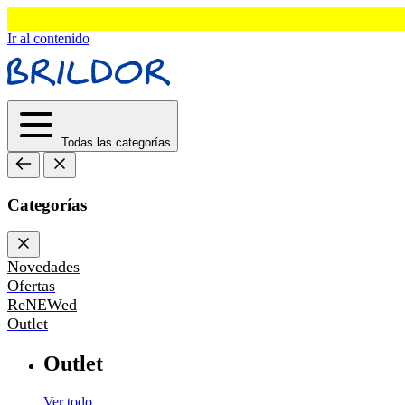
Ir al contenido
Todas las categorías
Categorías
Novedades
Ofertas
ReNEWed
Outlet
Outlet
Ver todo