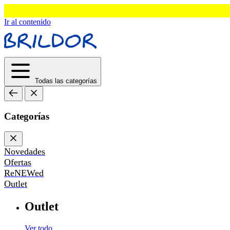
Ir al contenido
Todas las categorías
Categorías
Novedades
Ofertas
ReNEWed
Outlet
Outlet
Ver todo