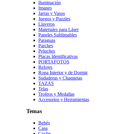
Iluminación
Imanes
Jarras y Vasos
Juegos y Puzzles
Llaveros
Materiales para Láser
Paneles Sublimables
Paraguas
Parches
Peluches
Placas Identificativas
PORTAFOTOS
Relojes
Ropa Interior y de Dormir
Sudaderas y Chaquetas
TAZAS
Telas
Trofeos y Medallas
Accesorios y Herramientas
Temas
Bebés
Casa
Coche