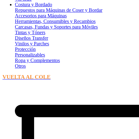
Costura y Bordado
Repuestos para Máquinas de Coser y Bordar
Accesorios para Máquinas
Herramientas, Consumibles y Recambios
Carcasas, Fundas y Soportes para Móviles
Tintas y Tóners
Diseños Transfer
Vinilos y Parches
Protección
Personalizables
Ropa y Complementos
Otros
VUELTA AL COLE