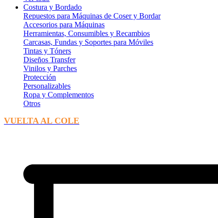
Costura y Bordado
Repuestos para Máquinas de Coser y Bordar
Accesorios para Máquinas
Herramientas, Consumibles y Recambios
Carcasas, Fundas y Soportes para Móviles
Tintas y Tóners
Diseños Transfer
Vinilos y Parches
Protección
Personalizables
Ropa y Complementos
Otros
VUELTA AL COLE