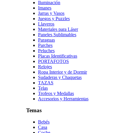
Iluminación
Imanes
Jarras y Vasos
Juegos y Puzzles
Llaveros
Materiales para Láser
Paneles Sublimables
Paraguas
Parches
Peluches
Placas Identificativas
PORTAFOTOS
Relojes
Ropa Interior y de Dormir
Sudaderas y Chaquetas
TAZAS
Telas
Trofeos y Medallas
Accesorios y Herramientas
Temas
Bebés
Casa
Coche