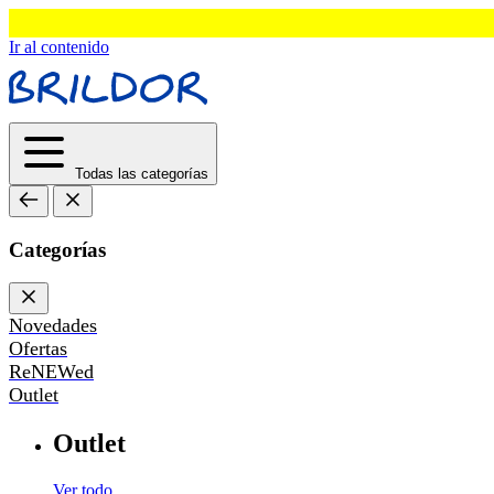
Ir al contenido
Todas las categorías
Categorías
Novedades
Ofertas
ReNEWed
Outlet
Outlet
Ver todo