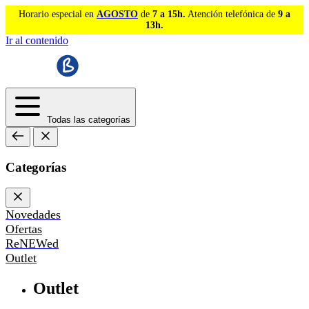
Horario especial en
AGOSTO
de
7 a 15h.
Atención telefónica de
9 a
13h.
Ir al contenido
Todas las categorías
Categorías
Novedades
Ofertas
ReNEWed
Outlet
Outlet