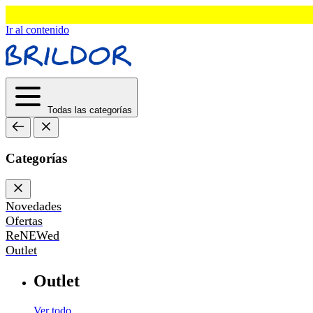
Ir al contenido
Todas las categorías
Categorías
Novedades
Ofertas
ReNEWed
Outlet
Outlet
Ver todo