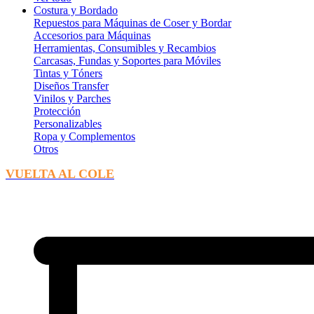
Costura y Bordado
Repuestos para Máquinas de Coser y Bordar
Accesorios para Máquinas
Herramientas, Consumibles y Recambios
Carcasas, Fundas y Soportes para Móviles
Tintas y Tóners
Diseños Transfer
Vinilos y Parches
Protección
Personalizables
Ropa y Complementos
Otros
VUELTA AL COLE