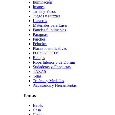
Iluminación
Imanes
Jarras y Vasos
Juegos y Puzzles
Llaveros
Materiales para Láser
Paneles Sublimables
Paraguas
Parches
Peluches
Placas Identificativas
PORTAFOTOS
Relojes
Ropa Interior y de Dormir
Sudaderas y Chaquetas
TAZAS
Telas
Trofeos y Medallas
Accesorios y Herramientas
Temas
Bebés
Casa
Coche