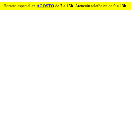
Horario especial en
AGOSTO
de
7 a 15h.
Atención telefónica de
9 a 13h.