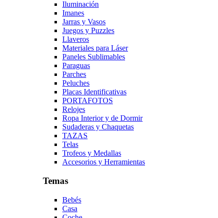
Iluminación
Imanes
Jarras y Vasos
Juegos y Puzzles
Llaveros
Materiales para Láser
Paneles Sublimables
Paraguas
Parches
Peluches
Placas Identificativas
PORTAFOTOS
Relojes
Ropa Interior y de Dormir
Sudaderas y Chaquetas
TAZAS
Telas
Trofeos y Medallas
Accesorios y Herramientas
Temas
Bebés
Casa
Coche