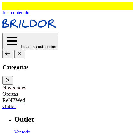
Ir al contenido
Todas las categorías
Categorías
Novedades
Ofertas
ReNEWed
Outlet
Outlet
Ver todo