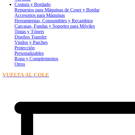
Costura y Bordado
Repuestos para Máquinas de Coser y Bordar
Accesorios para Máquinas
Herramientas, Consumibles y Recambios
Carcasas, Fundas y Soportes para Móviles
Tintas y Tóners
Diseños Transfer
Vinilos y Parches
Protección
Personalizables
Ropa y Complementos
Otros
VUELTA AL COLE