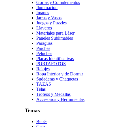
Gorras y Complementos
Iluminación
Imanes
Jarras y Vasos
Juegos y Puzzles
Llaveros
Materiales para Láser
Paneles Sublimables
Paraguas
Parches
Peluches
Placas Identificativas
PORTAFOTOS
Relojes
Ropa Interior y de Dormir
Sudaderas y Chaquetas
TAZAS
Telas
Trofeos y Medallas
Accesorios y Herramientas
Temas
Bebés
Casa