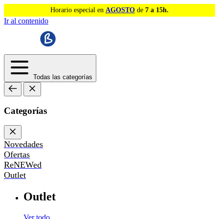
Horario especial en
AGOSTO
de
7 a 15h.
Ir al contenido
Todas las categorías
Categorías
Novedades
Ofertas
ReNEWed
Outlet
Outlet
Ver todo