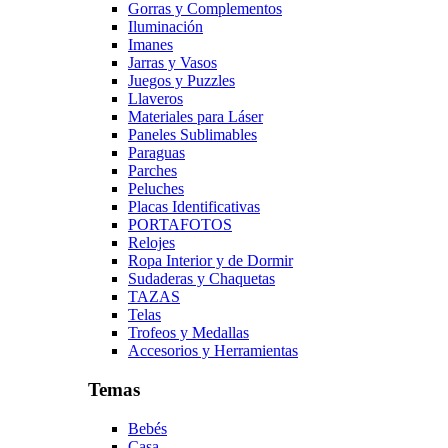
Gorras y Complementos
Iluminación
Imanes
Jarras y Vasos
Juegos y Puzzles
Llaveros
Materiales para Láser
Paneles Sublimables
Paraguas
Parches
Peluches
Placas Identificativas
PORTAFOTOS
Relojes
Ropa Interior y de Dormir
Sudaderas y Chaquetas
TAZAS
Telas
Trofeos y Medallas
Accesorios y Herramientas
Temas
Bebés
Casa