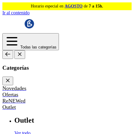
Horario especial en
AGOSTO
de
7 a 15h.
Ir al contenido
Todas las categorías
Categorías
Novedades
Ofertas
ReNEWed
Outlet
Outlet
Ver todo