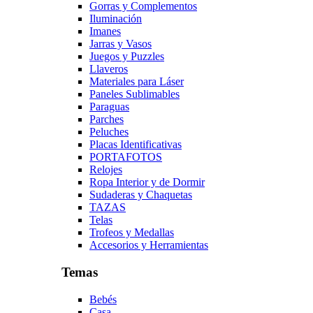
Gorras y Complementos
Iluminación
Imanes
Jarras y Vasos
Juegos y Puzzles
Llaveros
Materiales para Láser
Paneles Sublimables
Paraguas
Parches
Peluches
Placas Identificativas
PORTAFOTOS
Relojes
Ropa Interior y de Dormir
Sudaderas y Chaquetas
TAZAS
Telas
Trofeos y Medallas
Accesorios y Herramientas
Temas
Bebés
Casa