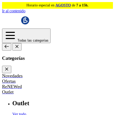
Horario especial en
AGOSTO
de
7 a 15h.
Ir al contenido
Todas las categorías
Categorías
Novedades
Ofertas
ReNEWed
Outlet
Outlet
Ver todo