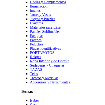
Gorras y Complementos
Iluminación
Imanes
Jarras y Vasos
Juegos y Puzzles
Llaveros
Materiales para Láser
Paneles Sublimables
Paraguas
Parches
Peluches
Placas Identificativas
PORTAFOTOS
Relojes
Ropa Interior y de Dormir
Sudaderas y Chaquetas
TAZAS
Telas
Trofeos y Medallas
Accesorios y Herramientas
Temas
Bebés
Casa