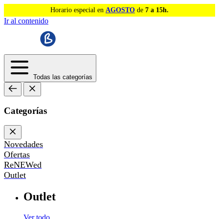
Horario especial en
AGOSTO
de
7 a 15h.
Ir al contenido
Todas las categorías
Categorías
Novedades
Ofertas
ReNEWed
Outlet
Outlet
Ver todo