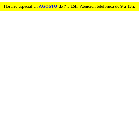
Horario especial en
AGOSTO
de
7 a 15h.
Atención telefónica de
9 a 13h.