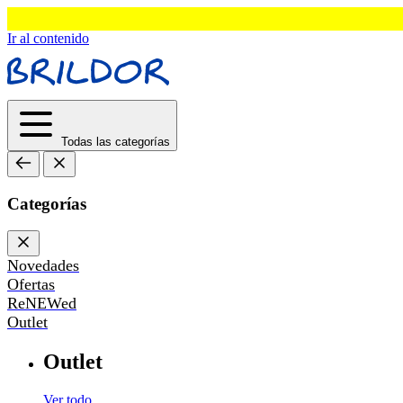
Ir al contenido
Todas las categorías
Categorías
Novedades
Ofertas
ReNEWed
Outlet
Outlet
Ver todo