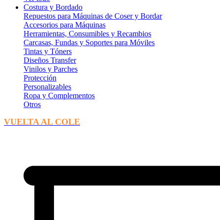
Costura y Bordado
Repuestos para Máquinas de Coser y Bordar
Accesorios para Máquinas
Herramientas, Consumibles y Recambios
Carcasas, Fundas y Soportes para Móviles
Tintas y Tóners
Diseños Transfer
Vinilos y Parches
Protección
Personalizables
Ropa y Complementos
Otros
VUELTA AL COLE