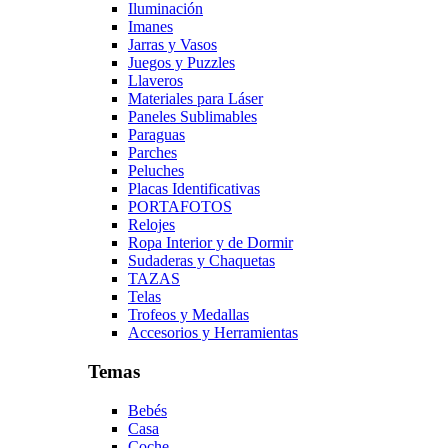
Iluminación
Imanes
Jarras y Vasos
Juegos y Puzzles
Llaveros
Materiales para Láser
Paneles Sublimables
Paraguas
Parches
Peluches
Placas Identificativas
PORTAFOTOS
Relojes
Ropa Interior y de Dormir
Sudaderas y Chaquetas
TAZAS
Telas
Trofeos y Medallas
Accesorios y Herramientas
Temas
Bebés
Casa
Coche