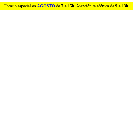
Horario especial en
AGOSTO
de
7 a 15h.
Atención telefónica de
9 a 13h.