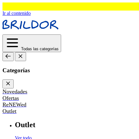
Ir al contenido
Todas las categorías
Categorías
Novedades
Ofertas
ReNEWed
Outlet
Outlet
Ver todo