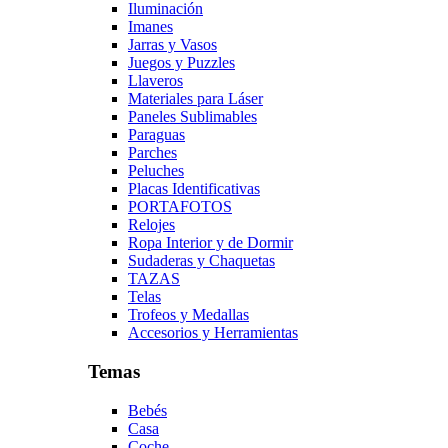
Iluminación
Imanes
Jarras y Vasos
Juegos y Puzzles
Llaveros
Materiales para Láser
Paneles Sublimables
Paraguas
Parches
Peluches
Placas Identificativas
PORTAFOTOS
Relojes
Ropa Interior y de Dormir
Sudaderas y Chaquetas
TAZAS
Telas
Trofeos y Medallas
Accesorios y Herramientas
Temas
Bebés
Casa
Coche