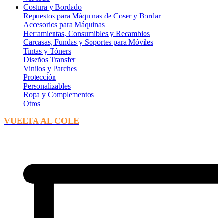
Costura y Bordado
Repuestos para Máquinas de Coser y Bordar
Accesorios para Máquinas
Herramientas, Consumibles y Recambios
Carcasas, Fundas y Soportes para Móviles
Tintas y Tóners
Diseños Transfer
Vinilos y Parches
Protección
Personalizables
Ropa y Complementos
Otros
VUELTA AL COLE