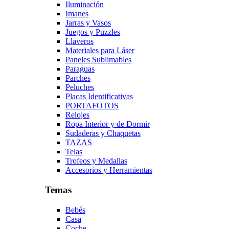
Iluminación
Imanes
Jarras y Vasos
Juegos y Puzzles
Llaveros
Materiales para Láser
Paneles Sublimables
Paraguas
Parches
Peluches
Placas Identificativas
PORTAFOTOS
Relojes
Ropa Interior y de Dormir
Sudaderas y Chaquetas
TAZAS
Telas
Trofeos y Medallas
Accesorios y Herramientas
Temas
Bebés
Casa
Coche