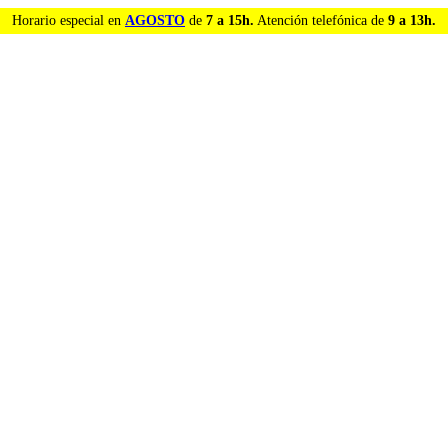
Horario especial en
AGOSTO
de
7 a 15h.
Atención telefónica de
9 a 13h.