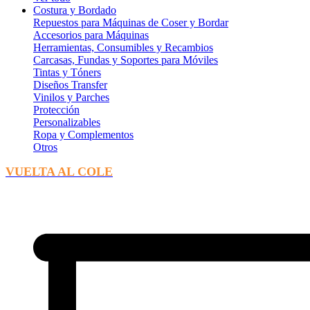
Costura y Bordado
Repuestos para Máquinas de Coser y Bordar
Accesorios para Máquinas
Herramientas, Consumibles y Recambios
Carcasas, Fundas y Soportes para Móviles
Tintas y Tóners
Diseños Transfer
Vinilos y Parches
Protección
Personalizables
Ropa y Complementos
Otros
VUELTA AL COLE