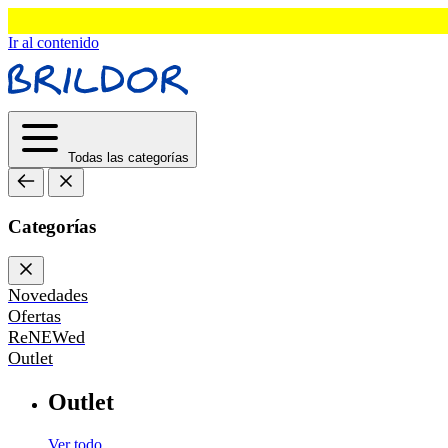
Ir al contenido
Todas las categorías
Categorías
Novedades
Ofertas
ReNEWed
Outlet
Outlet
Ver todo