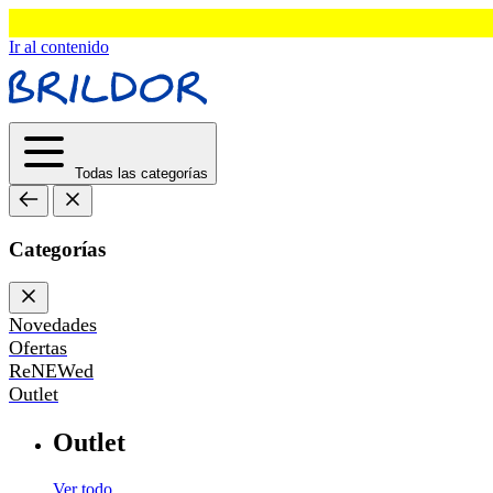
Ir al contenido
Todas las categorías
Categorías
Novedades
Ofertas
ReNEWed
Outlet
Outlet
Ver todo