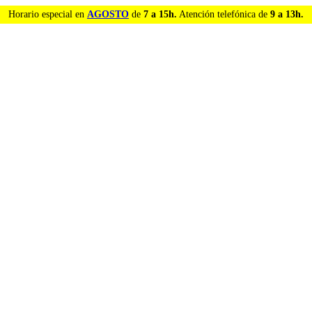
Horario especial en
AGOSTO
de
7 a 15h.
Atención telefónica de
9 a 13h.