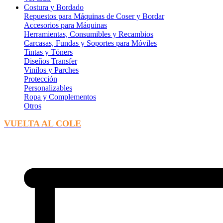
Costura y Bordado
Repuestos para Máquinas de Coser y Bordar
Accesorios para Máquinas
Herramientas, Consumibles y Recambios
Carcasas, Fundas y Soportes para Móviles
Tintas y Tóners
Diseños Transfer
Vinilos y Parches
Protección
Personalizables
Ropa y Complementos
Otros
VUELTA AL COLE