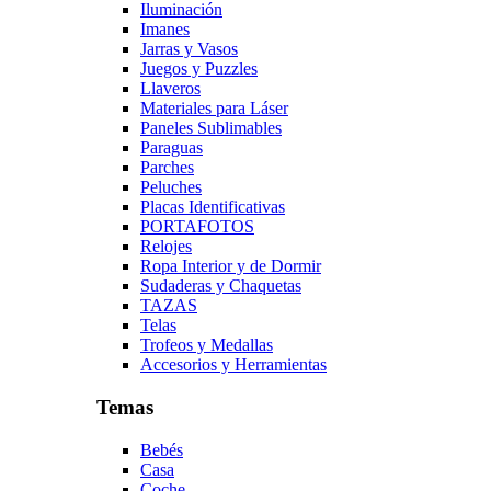
Iluminación
Imanes
Jarras y Vasos
Juegos y Puzzles
Llaveros
Materiales para Láser
Paneles Sublimables
Paraguas
Parches
Peluches
Placas Identificativas
PORTAFOTOS
Relojes
Ropa Interior y de Dormir
Sudaderas y Chaquetas
TAZAS
Telas
Trofeos y Medallas
Accesorios y Herramientas
Temas
Bebés
Casa
Coche