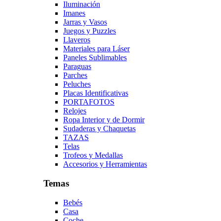
Iluminación
Imanes
Jarras y Vasos
Juegos y Puzzles
Llaveros
Materiales para Láser
Paneles Sublimables
Paraguas
Parches
Peluches
Placas Identificativas
PORTAFOTOS
Relojes
Ropa Interior y de Dormir
Sudaderas y Chaquetas
TAZAS
Telas
Trofeos y Medallas
Accesorios y Herramientas
Temas
Bebés
Casa
Coche