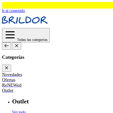
Ir al contenido
Todas las categorías
Categorías
Novedades
Ofertas
ReNEWed
Outlet
Outlet
Ver todo