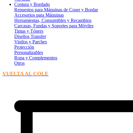
Costura y Bordado
Repuestos para Máquinas de Coser y Bordar
Accesorios para Máquinas
Herramientas, Consumibles y Recambios
Carcasas, Fundas y Soportes para Móviles
Tintas y Tóners
Diseños Transfer
Vinilos y Parches
Protección
Personalizables
Ropa y Complementos
Otros
VUELTA AL COLE