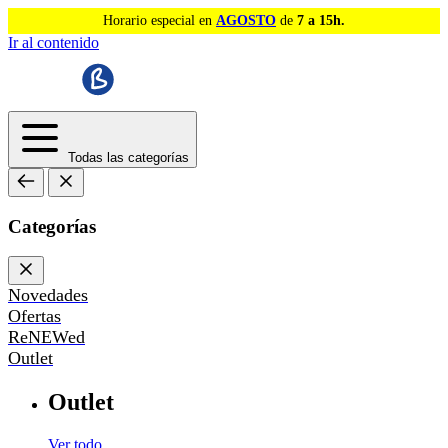
Horario especial en
AGOSTO
de
7 a 15h.
Ir al contenido
Todas las categorías
Categorías
Novedades
Ofertas
ReNEWed
Outlet
Outlet
Ver todo