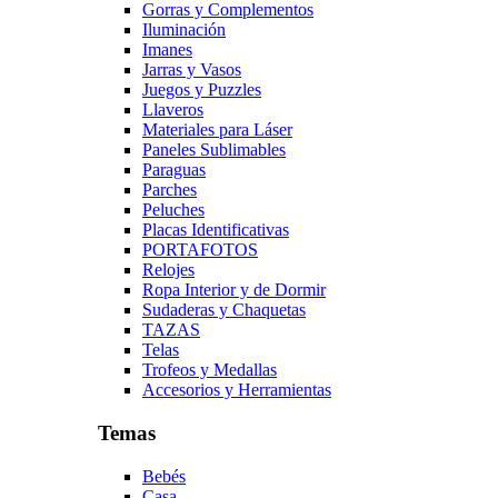
Gorras y Complementos
Iluminación
Imanes
Jarras y Vasos
Juegos y Puzzles
Llaveros
Materiales para Láser
Paneles Sublimables
Paraguas
Parches
Peluches
Placas Identificativas
PORTAFOTOS
Relojes
Ropa Interior y de Dormir
Sudaderas y Chaquetas
TAZAS
Telas
Trofeos y Medallas
Accesorios y Herramientas
Temas
Bebés
Casa