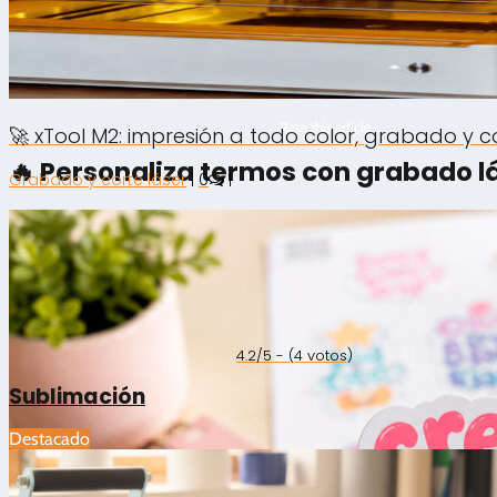
Rate this article
🚀 xTool M2: impresión a todo color, grabado y 
🔥 Personaliza termos con grabado l
Grabado y corte láser
|
0
|
4.2/5 - (4 votos)
Sublimación
Destacado