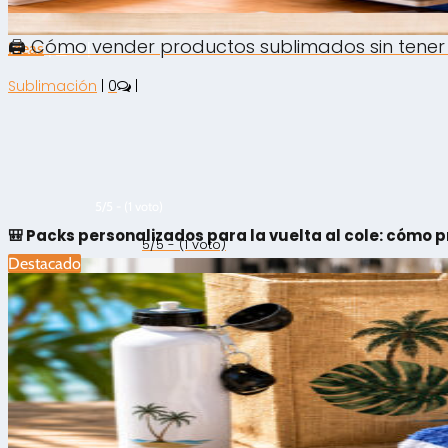
🖨️ Cómo vender productos sublimados sin tener
Ideas
|
0
|
Sublimación
|
0
|
5/5 - (1 voto)
🎒 Packs personalizados para la vuelta al cole: cómo
5/5 - (1 voto)
Destacado