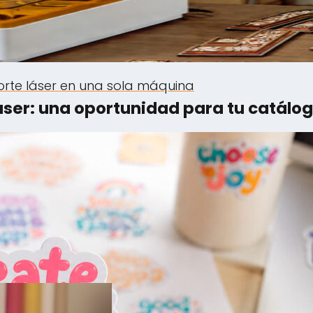
corte láser en una sola máquina
áser: una oportunidad para tu catálo