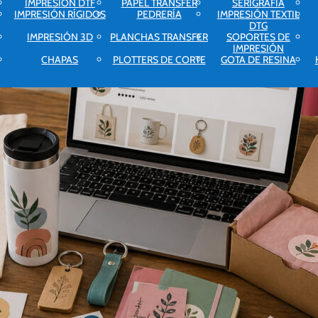
IMPRESIÓN DTF
PAPEL TRANSFER
SERIGRAFÍA
IMPRESIÓN RÍGIDOS
PEDRERÍA
IMPRESIÓN TEXTIL
DTG
IMPRESIÓN 3D
PLANCHAS TRANSFER
SOPORTES DE
IMPRESIÓN
CHAPAS
PLOTTERS DE CORTE
GOTA DE RESINA