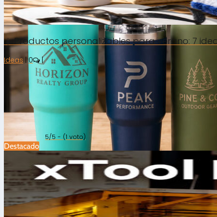
☀️ Productos personalizables para verano: 7 i
Ideas
|
0
|
5/5 - (1 voto)
Destacado
Grabado y corte láser
|
Ideas
|
0
|