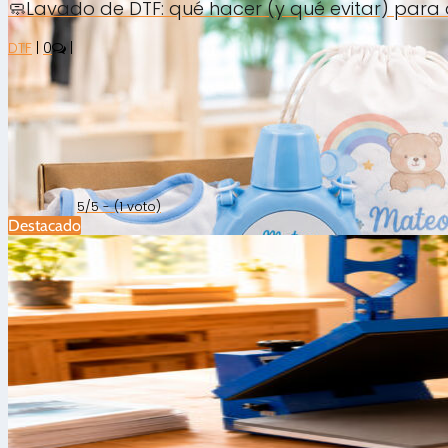
🧼Lavado de DTF: qué hacer (y qué evitar) para
DTF
|
0
|
5/5 - (1 voto)
Destacado