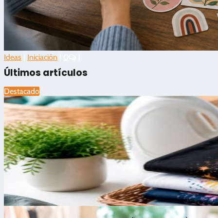
Ideas
|
Iniciación
|
0
|
Últimos artículos
Destacado
Rate this article
🛒 Cómo vender productos personali