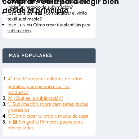
comprar? Guía para elegir bien
Eduardo Hernandez
en
¿Cuánto cuesta
iniciar un negocio de sublimación?
desde el principio
Jose Luis
en
👨‍🏫 ¿Cómo utilizar el vinilo
textil sublimable?
Jose Luis
en
Cómo crear tus plantillas para
sublimación
MÁS POPULARES
🖌️ Los 10 mejores editores de fotos
gratuitos para personalizar tus
productos
🤔 ¿Qué es la sublimación?
👕Sublimación sobre camisetas: dudas
y consejos
👕Cómo crear tu propia marca de ropa
👨‍🏫 Serigrafía: Primeros pasos para
principiantes