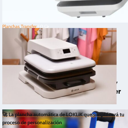
Planchas Transfer
|
0
3.4/5 - (32 votos)
🆕 ¿Qué es la xTool WonderPress y
por qué no es una plancha transfer
convencional?
🚀 La plancha automática de LOKLiK que simplificará tu
proceso de personalización