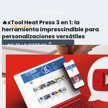
4.3/5 - (6 votos)
🔥xTool Heat Press 3 en 1: la
4.3/5 - (3 votos)
herramienta imprescindible para
personalizaciones versátiles
¡NO TE LO PIERDAS! 👇