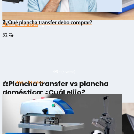
❓¿Qué plancha transfer debo comprar?
Planchas Transfer
|
2
32
4/5 - (4 votos)
⚖️Plancha transfer vs plancha
4.6/5 - (13 votos)
doméstica: ¿Cuál elijo?