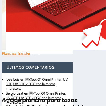
Planchas Transfer
|
11
ÚLTIMOS COMENTARIOS
Jose Luis
en
🆕xTool O1 Omni Printer: UV,
DTF, UV DTF y DTG con la misma
impresora
4.6/5 - (15 votos)
Sergio Leal
en
🆕xTool O1 Omni Printer:
UV, DTF, UV DTF y DTG con la misma
☕¿Qué plancha para tazas
impresora