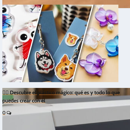
Grabado y corte láser
|
Iniciación
|
8
4.5/5 - (12 votos)
🔥 ¿Qué tipo de láser necesitas
realmente para tu negocio?
🧙‍♂️ Descubre el plástico mágico: qué es y todo lo que
puedes crear con él
0