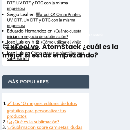
DTF, UV DTF y DTG con la misma
impresora
Sergio Leal
en
🆕xTool O1 Omni Printer:
UV, DTF, UV DTF y DTG con la misma
impresora
Eduardo Hernandez
en
¿Cuánto cuesta
5/5 - (2 votos)
iniciar un negocio de sublimación?
Jose Luis
en
👨‍🏫 ¿Cómo utilizar el vinilo
🤔 xTool vs. AtomStack ¿cuál es la
textil sublimable?
Jose Luis
en
mejor si estás empezando?
Cómo crear tus plantillas para
sublimación
MÁS POPULARES
🖌️ Los 10 mejores editores de fotos
gratuitos para personalizar tus
productos
🤔 ¿Qué es la sublimación?
👕Sublimación sobre camisetas: dudas