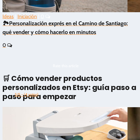
Ideas
|
Iniciación
|
0
🏞️Personalización exprés en el Camino de Santiago:
qué vender y cómo hacerlo en minutos
0
Rate this article
🛒 Cómo vender productos
personalizados en Etsy: guía paso a
paso para empezar
5/5 - (4 votos)