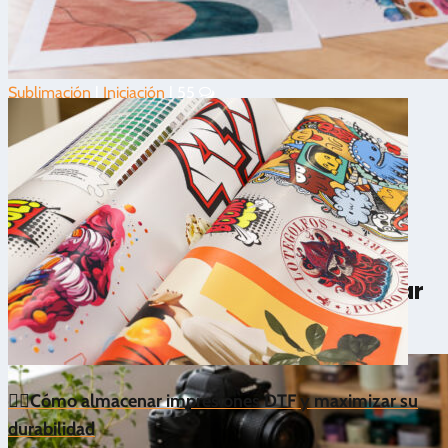
Sublimación
|
Iniciación
|
55
3.6/5 - (37 votos)
🚀 8 razones para lanzarse a iniciar
un negocio de sublimación
🙋‍♂️Cómo almacenar impresiones DTF y maximizar su
durabilidad