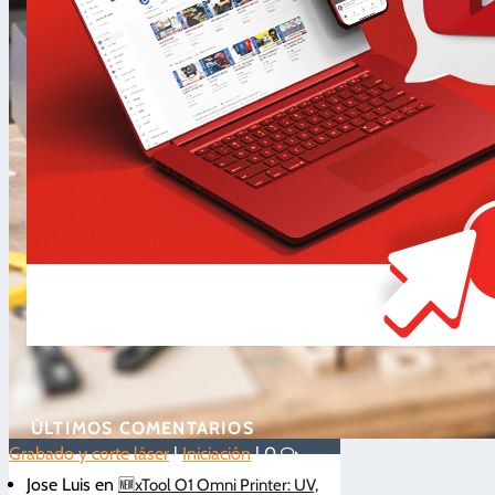
ÚLTIMOS COMENTARIOS
Grabado y corte láser
|
Iniciación
|
0
Jose Luis
en
🆕xTool O1 Omni Printer: UV,