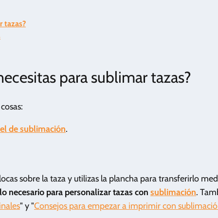
r tazas?
s
necesitas para sublimar tazas?
 cosas:
el de sublimación
.
locas sobre la taza y utilizas la plancha para transferirlo me
lo necesario para personalizar tazas con
sublimación
. Tam
inales
" y "
Consejos para empezar a imprimir con sublimació