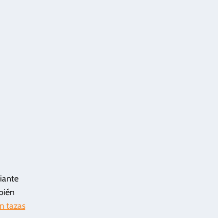
diante
bién
n tazas