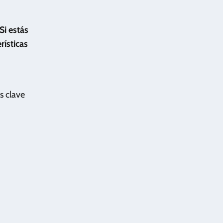
Si estás
rísticas
s clave