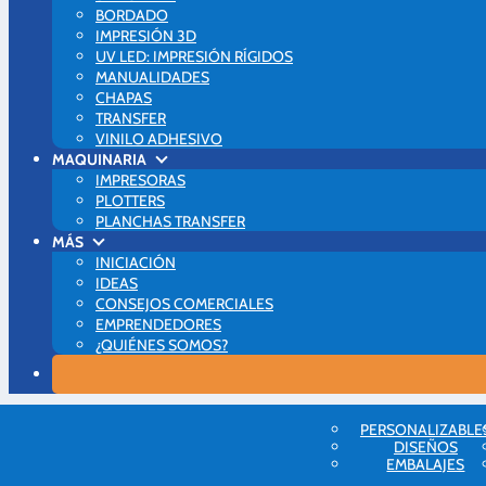
BORDADO
IMPRESIÓN 3D
UV LED: IMPRESIÓN RÍGIDOS
MANUALIDADES
CHAPAS
TRANSFER
VINILO ADHESIVO
MAQUINARIA
IMPRESORAS
PLOTTERS
PLANCHAS TRANSFER
MÁS
INICIACIÓN
IDEAS
CONSEJOS COMERCIALES
EMPRENDEDORES
¿QUIÉNES SOMOS?
Blog Brildor
PERSONALIZABLE
Planchas Transfer
DISEÑOS
☕¿Qué plancha para tazas comprar? Guía para elegir bien desde el princip
EMBALAJES