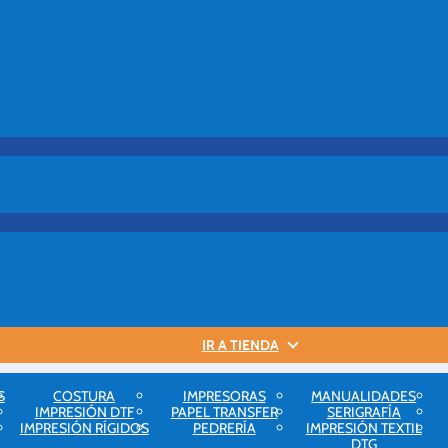
IR A TIENDA
S
COSTURA
IMPRESORAS
MANUALIDADES
IMPRESIÓN DTF
PAPEL TRANSFER
SERIGRAFÍA
io
IMPRESIÓN RÍGIDOS
PEDRERÍA
IMPRESIÓN TEXTIL
DTG