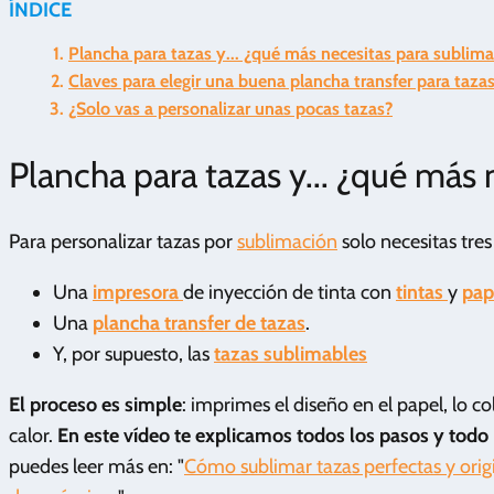
ÍNDICE
Plancha para tazas y... ¿qué más necesitas para sublima
Claves para elegir una buena plancha transfer para taza
¿Solo vas a personalizar unas pocas tazas?
Plancha para tazas y... ¿qué más 
Para personalizar tazas por
sublimación
solo necesitas tres
Una
impresora
de inyección de tinta con
tintas
y
pap
Una
plancha transfer de tazas
.
Y, por supuesto, las
tazas sublimables
El proceso es simple
: imprimes el diseño en el papel, lo co
calor.
En este vídeo te explicamos todos los pasos y todo 
puedes leer más en: "
Cómo sublimar tazas perfectas y orig