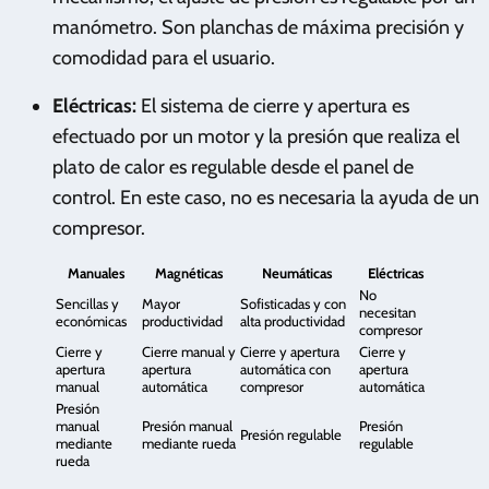
manómetro. Son planchas de máxima precisión y
comodidad para el usuario.
Eléctricas:
El sistema de cierre y apertura es
efectuado por un motor y la presión que realiza el
plato de calor es regulable desde el panel de
control. En este caso, no es necesaria la ayuda de un
compresor.
Manuales
Magnéticas
Neumáticas
Eléctricas
No
Sencillas y
Mayor
Sofisticadas y con
necesitan
económicas
productividad
alta productividad
compresor
Cierre y
Cierre manual y
Cierre y apertura
Cierre y
apertura
apertura
automática con
apertura
manual
automática
compresor
automática
Presión
manual
Presión manual
Presión
Presión regulable
mediante
mediante rueda
regulable
rueda