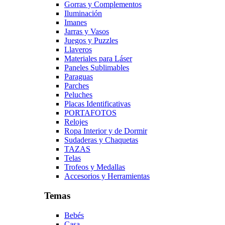
Gorras y Complementos
Iluminación
Imanes
Jarras y Vasos
Juegos y Puzzles
Llaveros
Materiales para Láser
Paneles Sublimables
Paraguas
Parches
Peluches
Placas Identificativas
PORTAFOTOS
Relojes
Ropa Interior y de Dormir
Sudaderas y Chaquetas
TAZAS
Telas
Trofeos y Medallas
Accesorios y Herramientas
Temas
Bebés
Casa