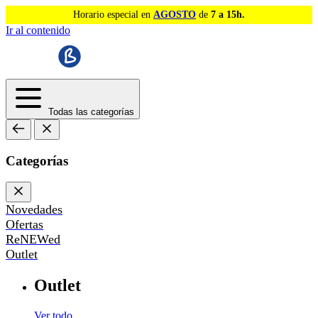
Horario especial en
AGOSTO
de
7 a 15h.
Ir al contenido
Todas las categorías
Categorías
Novedades
Ofertas
ReNEWed
Outlet
Outlet
Ver todo