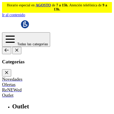
Horario especial en
AGOSTO
de
7 a 15h.
Atención telefónica de
9 a
13h.
Ir al contenido
Todas las categorías
Categorías
Novedades
Ofertas
ReNEWed
Outlet
Outlet