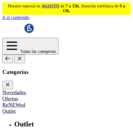
Horario especial en
AGOSTO
de
7 a 15h.
Atención telefónica de
9 a
13h.
Ir al contenido
Todas las categorías
Categorías
Novedades
Ofertas
ReNEWed
Outlet
Outlet