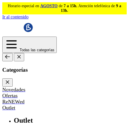
Horario especial en
AGOSTO
de
7 a 15h.
Atención telefónica de
9 a
13h.
Ir al contenido
Todas las categorías
Categorías
Novedades
Ofertas
ReNEWed
Outlet
Outlet