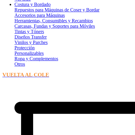
Costura y Bordado
Repuestos para Máquinas de Coser y Bordar
Accesorios para Máquinas
Herramientas, Consumibles y Recambios
Carcasas, Fundas y Soportes para Móviles
Tintas y Tóners
Diseños Transfer
Vinilos y Parches
Protección
Personalizables
Ropa y Complementos
Otros
VUELTA AL COLE