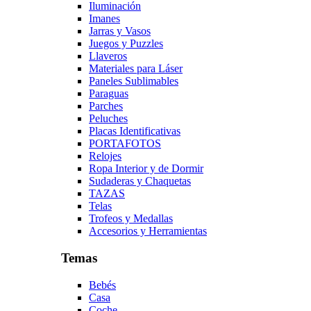
Iluminación
Imanes
Jarras y Vasos
Juegos y Puzzles
Llaveros
Materiales para Láser
Paneles Sublimables
Paraguas
Parches
Peluches
Placas Identificativas
PORTAFOTOS
Relojes
Ropa Interior y de Dormir
Sudaderas y Chaquetas
TAZAS
Telas
Trofeos y Medallas
Accesorios y Herramientas
Temas
Bebés
Casa
Coche