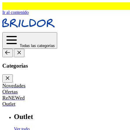
Ir al contenido
Todas las categorías
Categorías
Novedades
Ofertas
ReNEWed
Outlet
Outlet
Ver todo