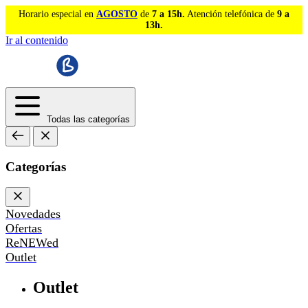
Horario especial en
AGOSTO
de
7 a 15h.
Atención telefónica de
9 a
13h.
Ir al contenido
Todas las categorías
Categorías
Novedades
Ofertas
ReNEWed
Outlet
Outlet