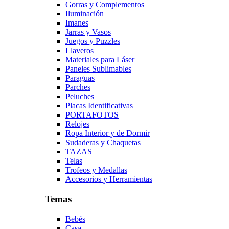
Gorras y Complementos
Iluminación
Imanes
Jarras y Vasos
Juegos y Puzzles
Llaveros
Materiales para Láser
Paneles Sublimables
Paraguas
Parches
Peluches
Placas Identificativas
PORTAFOTOS
Relojes
Ropa Interior y de Dormir
Sudaderas y Chaquetas
TAZAS
Telas
Trofeos y Medallas
Accesorios y Herramientas
Temas
Bebés
Casa