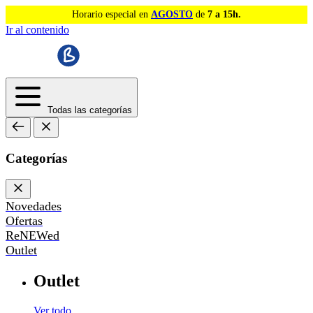
Horario especial en
AGOSTO
de
7 a 15h.
Ir al contenido
Todas las categorías
Categorías
Novedades
Ofertas
ReNEWed
Outlet
Outlet
Ver todo