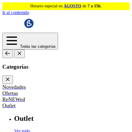
Horario especial en
AGOSTO
de
7 a 15h.
Ir al contenido
Todas las categorías
Categorías
Novedades
Ofertas
ReNEWed
Outlet
Outlet
Ver todo