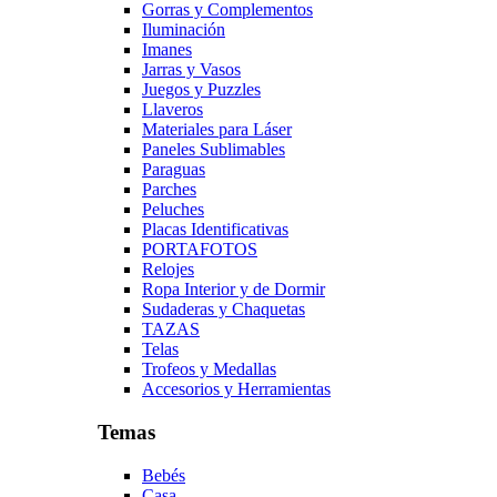
Gorras y Complementos
Iluminación
Imanes
Jarras y Vasos
Juegos y Puzzles
Llaveros
Materiales para Láser
Paneles Sublimables
Paraguas
Parches
Peluches
Placas Identificativas
PORTAFOTOS
Relojes
Ropa Interior y de Dormir
Sudaderas y Chaquetas
TAZAS
Telas
Trofeos y Medallas
Accesorios y Herramientas
Temas
Bebés
Casa