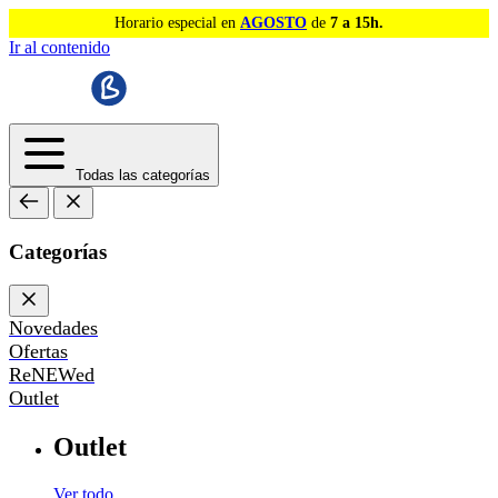
Horario especial en
AGOSTO
de
7 a 15h.
Ir al contenido
Todas las categorías
Categorías
Novedades
Ofertas
ReNEWed
Outlet
Outlet
Ver todo