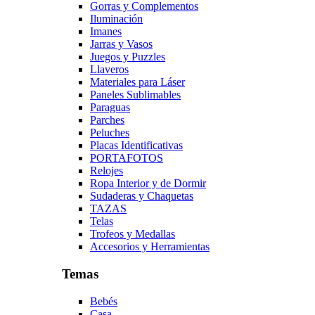
Gorras y Complementos
Iluminación
Imanes
Jarras y Vasos
Juegos y Puzzles
Llaveros
Materiales para Láser
Paneles Sublimables
Paraguas
Parches
Peluches
Placas Identificativas
PORTAFOTOS
Relojes
Ropa Interior y de Dormir
Sudaderas y Chaquetas
TAZAS
Telas
Trofeos y Medallas
Accesorios y Herramientas
Temas
Bebés
Casa