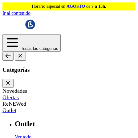
Horario especial en
AGOSTO
de
7 a 15h.
Ir al contenido
Todas las categorías
Categorías
Novedades
Ofertas
ReNEWed
Outlet
Outlet
Ver todo