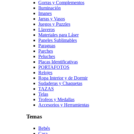
Gorras y Complementos
Iluminación
Imanes
Jarras y Vasos
Juegos y Puzzles
Llaveros
Materiales para Láser
Paneles Sublimables
Paraguas
Parches
Peluches
Placas Identificativas
PORTAFOTOS
Relojes
Ropa Interior y de Dormir
Sudaderas y Chaquetas
TAZAS
Telas
Trofeos y Medallas
Accesorios y Herramientas
Temas
Bebés
Casa