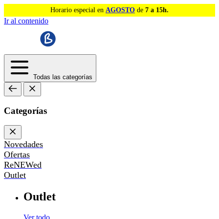
Horario especial en
AGOSTO
de
7 a 15h.
Ir al contenido
Todas las categorías
Categorías
Novedades
Ofertas
ReNEWed
Outlet
Outlet
Ver todo