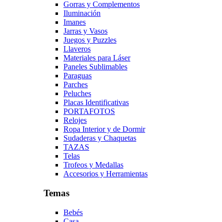
Gorras y Complementos
Iluminación
Imanes
Jarras y Vasos
Juegos y Puzzles
Llaveros
Materiales para Láser
Paneles Sublimables
Paraguas
Parches
Peluches
Placas Identificativas
PORTAFOTOS
Relojes
Ropa Interior y de Dormir
Sudaderas y Chaquetas
TAZAS
Telas
Trofeos y Medallas
Accesorios y Herramientas
Temas
Bebés
Casa