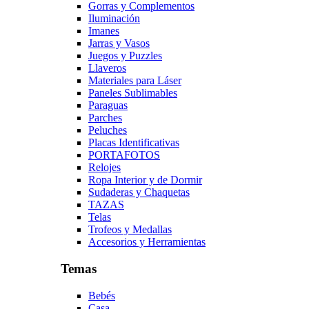
Gorras y Complementos
Iluminación
Imanes
Jarras y Vasos
Juegos y Puzzles
Llaveros
Materiales para Láser
Paneles Sublimables
Paraguas
Parches
Peluches
Placas Identificativas
PORTAFOTOS
Relojes
Ropa Interior y de Dormir
Sudaderas y Chaquetas
TAZAS
Telas
Trofeos y Medallas
Accesorios y Herramientas
Temas
Bebés
Casa