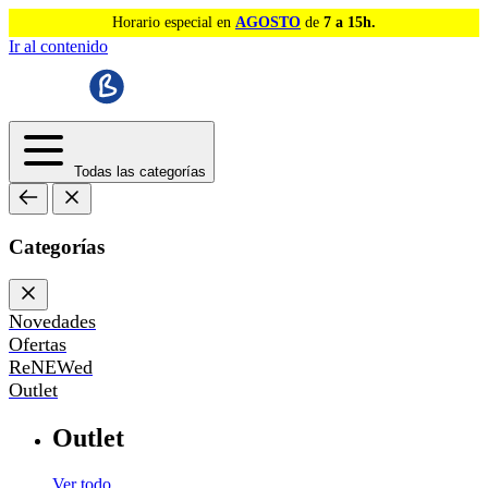
Horario especial en
AGOSTO
de
7 a 15h.
Ir al contenido
Todas las categorías
Categorías
Novedades
Ofertas
ReNEWed
Outlet
Outlet
Ver todo