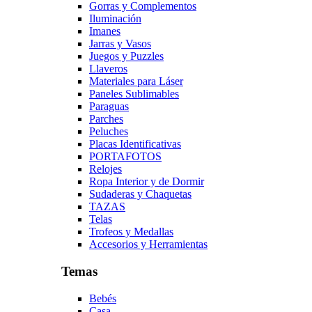
Gorras y Complementos
Iluminación
Imanes
Jarras y Vasos
Juegos y Puzzles
Llaveros
Materiales para Láser
Paneles Sublimables
Paraguas
Parches
Peluches
Placas Identificativas
PORTAFOTOS
Relojes
Ropa Interior y de Dormir
Sudaderas y Chaquetas
TAZAS
Telas
Trofeos y Medallas
Accesorios y Herramientas
Temas
Bebés
Casa