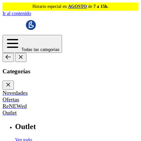
Horario especial en
AGOSTO
de
7 a 15h.
Ir al contenido
Todas las categorías
Categorías
Novedades
Ofertas
ReNEWed
Outlet
Outlet
Ver todo