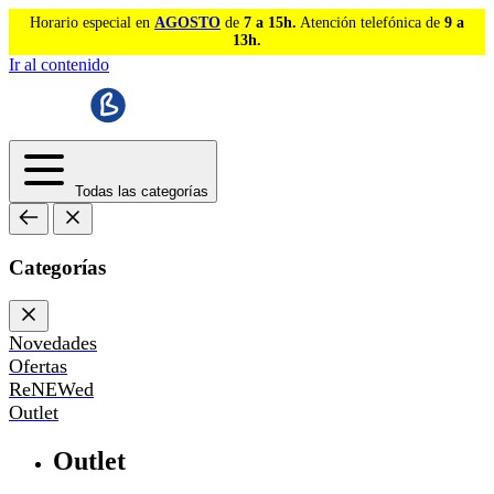
Horario especial en
AGOSTO
de
7 a 15h.
Atención telefónica de
9 a
13h.
Ir al contenido
Todas las categorías
Categorías
Novedades
Ofertas
ReNEWed
Outlet
Outlet