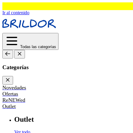
Ir al contenido
Todas las categorías
Categorías
Novedades
Ofertas
ReNEWed
Outlet
Outlet
Ver todo