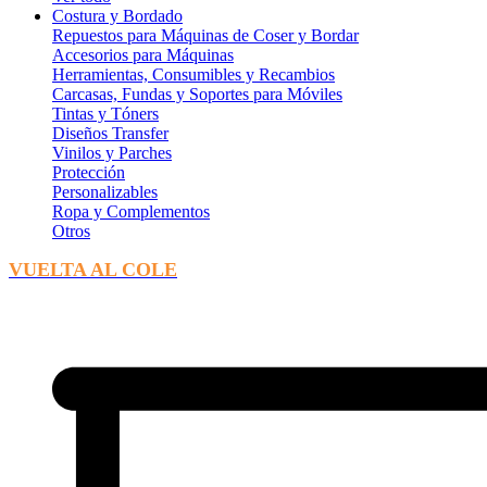
Costura y Bordado
Repuestos para Máquinas de Coser y Bordar
Accesorios para Máquinas
Herramientas, Consumibles y Recambios
Carcasas, Fundas y Soportes para Móviles
Tintas y Tóners
Diseños Transfer
Vinilos y Parches
Protección
Personalizables
Ropa y Complementos
Otros
VUELTA AL COLE