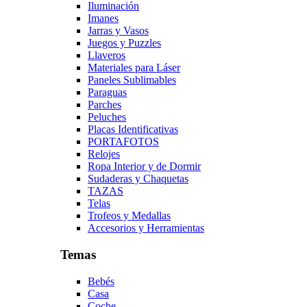
Iluminación
Imanes
Jarras y Vasos
Juegos y Puzzles
Llaveros
Materiales para Láser
Paneles Sublimables
Paraguas
Parches
Peluches
Placas Identificativas
PORTAFOTOS
Relojes
Ropa Interior y de Dormir
Sudaderas y Chaquetas
TAZAS
Telas
Trofeos y Medallas
Accesorios y Herramientas
Temas
Bebés
Casa
Coche