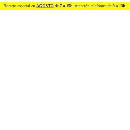
Horario especial en
AGOSTO
de
7 a 15h.
Atención telefónica de
9 a 13h.