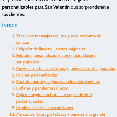
personalizables para San Valentín
que sorprenderán a
tus clientes.
ÍNDICE
Tazas con mensajes ocultos y asas en forma de
corazón
Colgador de llaves y llaveros originales
Felpudos personalizados con grabado láser o
serigrafiados
Puzzles con frases secretas y juegos de cartas para dos
Huchas personalizadas
Pack de manta y cojines para los más cinéfilos
Collares y pendientes únicos
Caja de regalo con botella y copas de vino
personalizadas
Láminas acrílicas con canciones
Marcos de fotos, portafotos y paneles a lo grande