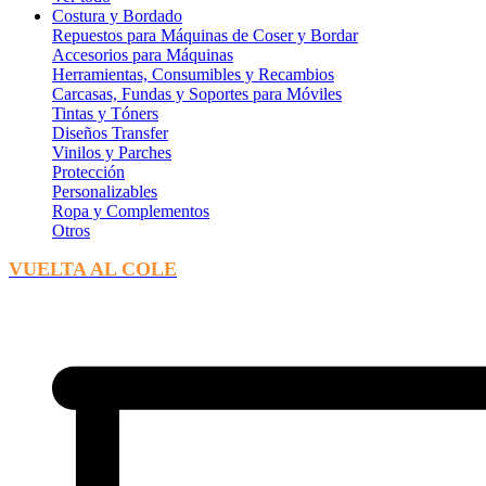
Costura y Bordado
Repuestos para Máquinas de Coser y Bordar
Accesorios para Máquinas
Herramientas, Consumibles y Recambios
Carcasas, Fundas y Soportes para Móviles
Tintas y Tóners
Diseños Transfer
Vinilos y Parches
Protección
Personalizables
Ropa y Complementos
Otros
VUELTA AL COLE