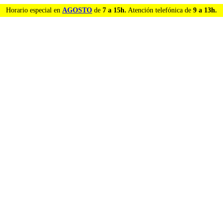
Horario especial en
AGOSTO
de
7 a 15h.
Atención telefónica de
9 a 13h.