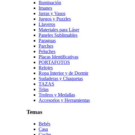
Iluminación
Imanes
Jarras y Vasos
Juegos y Puzzles
Llaveros
Materiales para Láser
Paneles Sublimables
Paraguas
Parches
Peluches
Placas Identificativas
PORTAFOTOS
Relojes
Ropa Interior y de Dormir
Sudaderas y Chaquetas
TAZAS
Telas
Trofeos y Medallas
Accesorios y Herramientas
Temas
Bebés
Casa
Coche