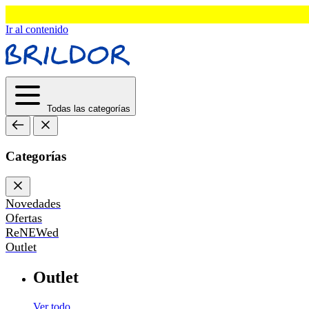
Ir al contenido
Todas las categorías
Categorías
Novedades
Ofertas
ReNEWed
Outlet
Outlet
Ver todo