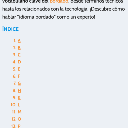
vocabulario clave del
bordado
, desde términos técnicos
hasta los relacionados con la tecnología. ¡Descubre cómo
hablar "idioma bordado" como un experto!
ÍNDICE
A
B
C
D
E
F
G
H
K
L
M
O
P