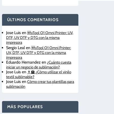
ÚLTIMOS COMENTARIOS
Jose Luis
en
🆕xTool O1 Omni Printer: UV,
DTF, UV DTF y DTG con la misma
impresora
Sergio Leal
en
🆕xTool O1 Omni Printer:
UV, DTF, UV DTF y DTG con la misma
impresora
Eduardo Hernandez
en
¿Cuánto cuesta
iniciar un negocio de sublimación?
Jose Luis
en
👨‍🏫 ¿Cómo utilizar el vinilo
textil sublimable?
Jose Luis
en
Cómo crear tus plantillas para
sublimación
MÁS POPULARES