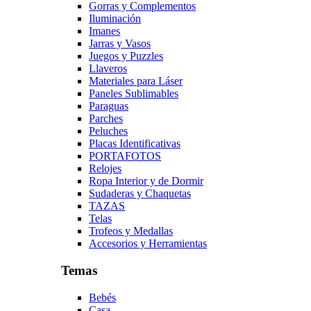
Gorras y Complementos
Iluminación
Imanes
Jarras y Vasos
Juegos y Puzzles
Llaveros
Materiales para Láser
Paneles Sublimables
Paraguas
Parches
Peluches
Placas Identificativas
PORTAFOTOS
Relojes
Ropa Interior y de Dormir
Sudaderas y Chaquetas
TAZAS
Telas
Trofeos y Medallas
Accesorios y Herramientas
Temas
Bebés
Casa