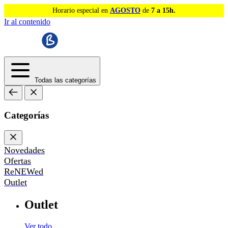
Horario especial en
AGOSTO
de
7 a 15h.
Ir al contenido
Todas las categorías
Categorías
Novedades
Ofertas
ReNEWed
Outlet
Outlet
Ver todo