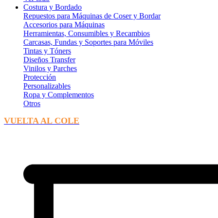
Costura y Bordado
Repuestos para Máquinas de Coser y Bordar
Accesorios para Máquinas
Herramientas, Consumibles y Recambios
Carcasas, Fundas y Soportes para Móviles
Tintas y Tóners
Diseños Transfer
Vinilos y Parches
Protección
Personalizables
Ropa y Complementos
Otros
VUELTA AL COLE