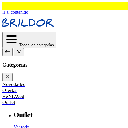
Ir al contenido
Todas las categorías
Categorías
Novedades
Ofertas
ReNEWed
Outlet
Outlet
Ver todo