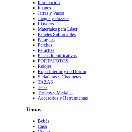
Iluminación
Imanes
Jarras y Vasos
Juegos y Puzzles
Llaveros
Materiales para Láser
Paneles Sublimables
Paraguas
Parches
Peluches
Placas Identificativas
PORTAFOTOS
Relojes
Ropa Interior y de Dormir
Sudaderas y Chaquetas
TAZAS
Telas
Trofeos y Medallas
Accesorios y Herramientas
Temas
Bebés
Casa
Coche