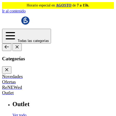
Horario especial en
AGOSTO
de
7 a 15h.
Ir al contenido
Todas las categorías
Categorías
Novedades
Ofertas
ReNEWed
Outlet
Outlet
Ver todo