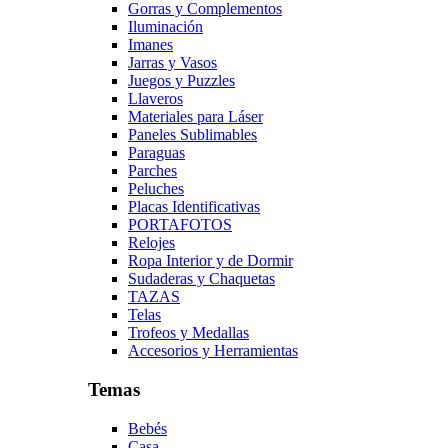
Gorras y Complementos
Iluminación
Imanes
Jarras y Vasos
Juegos y Puzzles
Llaveros
Materiales para Láser
Paneles Sublimables
Paraguas
Parches
Peluches
Placas Identificativas
PORTAFOTOS
Relojes
Ropa Interior y de Dormir
Sudaderas y Chaquetas
TAZAS
Telas
Trofeos y Medallas
Accesorios y Herramientas
Temas
Bebés
Casa