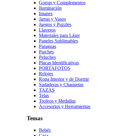
Gorras y Complementos
Iluminación
Imanes
Jarras y Vasos
Juegos y Puzzles
Llaveros
Materiales para Láser
Paneles Sublimables
Paraguas
Parches
Peluches
Placas Identificativas
PORTAFOTOS
Relojes
Ropa Interior y de Dormir
Sudaderas y Chaquetas
TAZAS
Telas
Trofeos y Medallas
Accesorios y Herramientas
Temas
Bebés
Casa