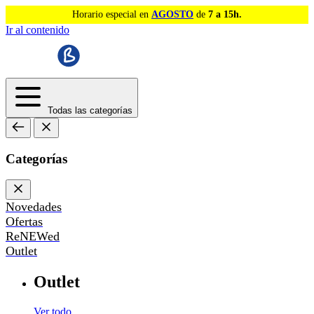
Horario especial en
AGOSTO
de
7 a 15h.
Ir al contenido
Todas las categorías
Categorías
Novedades
Ofertas
ReNEWed
Outlet
Outlet
Ver todo