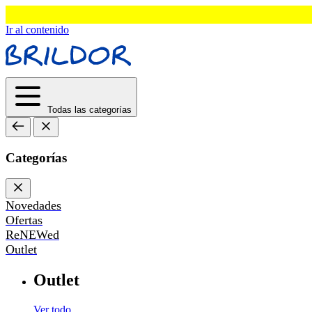
Ir al contenido
Todas las categorías
Categorías
Novedades
Ofertas
ReNEWed
Outlet
Outlet
Ver todo