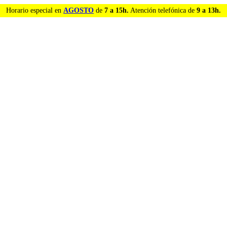
Horario especial en
AGOSTO
de
7 a 15h.
Atención telefónica de
9 a 13h.