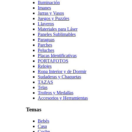
Iluminación
Imanes
Jarras y Vasos
Juegos y Puzzles
Llaveros
Materiales para Láser
Paneles Sublimables
Paraguas
Parches
Peluches
Placas Identificativas
PORTAFOTOS
Relojes
Ropa Interior y de Dormir
Sudaderas y Chaquetas
TAZAS
Telas
Trofeos y Medallas
Accesorios y Herramientas
Temas
Bebés
Casa
Coche