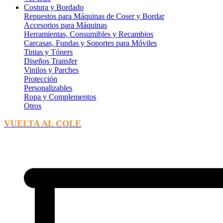
Costura y Bordado
Repuestos para Máquinas de Coser y Bordar
Accesorios para Máquinas
Herramientas, Consumibles y Recambios
Carcasas, Fundas y Soportes para Móviles
Tintas y Tóners
Diseños Transfer
Vinilos y Parches
Protección
Personalizables
Ropa y Complementos
Otros
VUELTA AL COLE