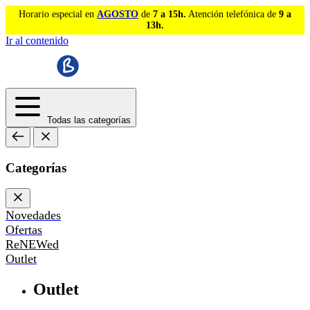
Horario especial en
AGOSTO
de
7 a 15h.
Atención telefónica de
9 a
13h.
Ir al contenido
Todas las categorías
Categorías
Novedades
Ofertas
ReNEWed
Outlet
Outlet