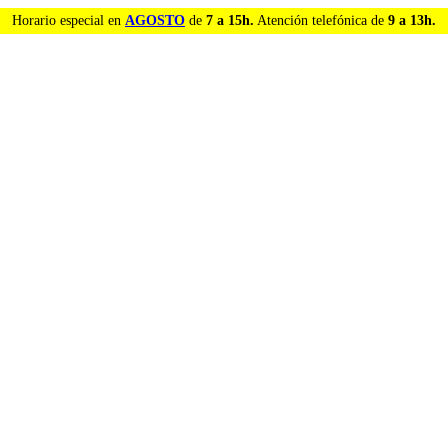
Horario especial en
AGOSTO
de
7 a 15h.
Atención telefónica de
9 a 13h.