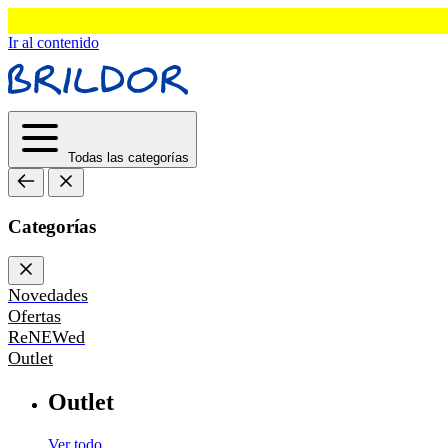
Ir al contenido
Todas las categorías
Categorías
Novedades
Ofertas
ReNEWed
Outlet
Outlet
Ver todo