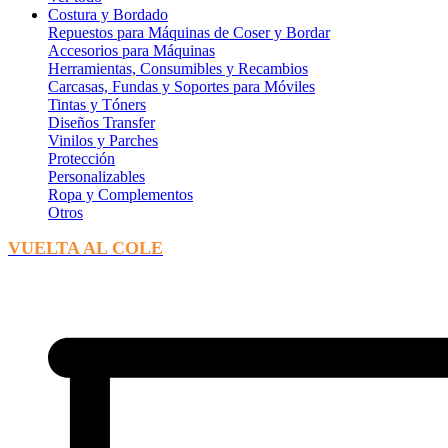
Costura y Bordado
Repuestos para Máquinas de Coser y Bordar
Accesorios para Máquinas
Herramientas, Consumibles y Recambios
Carcasas, Fundas y Soportes para Móviles
Tintas y Tóners
Diseños Transfer
Vinilos y Parches
Protección
Personalizables
Ropa y Complementos
Otros
VUELTA AL COLE