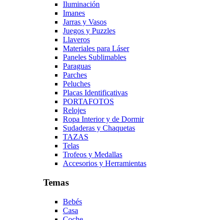
Iluminación
Imanes
Jarras y Vasos
Juegos y Puzzles
Llaveros
Materiales para Láser
Paneles Sublimables
Paraguas
Parches
Peluches
Placas Identificativas
PORTAFOTOS
Relojes
Ropa Interior y de Dormir
Sudaderas y Chaquetas
TAZAS
Telas
Trofeos y Medallas
Accesorios y Herramientas
Temas
Bebés
Casa
Coche