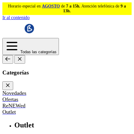
Horario especial en
AGOSTO
de
7 a 15h.
Atención telefónica de
9 a
13h.
Ir al contenido
Todas las categorías
Categorías
Novedades
Ofertas
ReNEWed
Outlet
Outlet