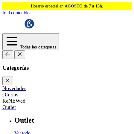
Horario especial en
AGOSTO
de
7 a 15h.
Ir al contenido
Todas las categorías
Categorías
Novedades
Ofertas
ReNEWed
Outlet
Outlet
Ver todo