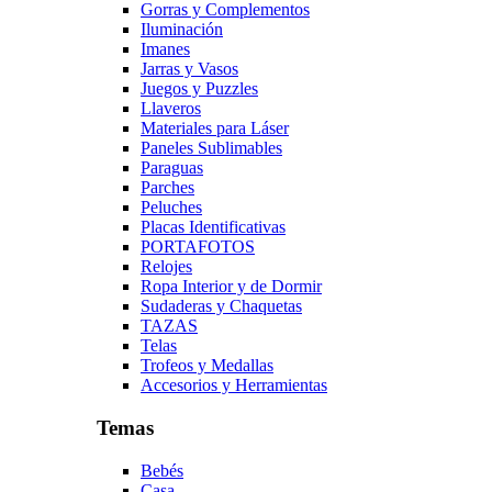
Gorras y Complementos
Iluminación
Imanes
Jarras y Vasos
Juegos y Puzzles
Llaveros
Materiales para Láser
Paneles Sublimables
Paraguas
Parches
Peluches
Placas Identificativas
PORTAFOTOS
Relojes
Ropa Interior y de Dormir
Sudaderas y Chaquetas
TAZAS
Telas
Trofeos y Medallas
Accesorios y Herramientas
Temas
Bebés
Casa