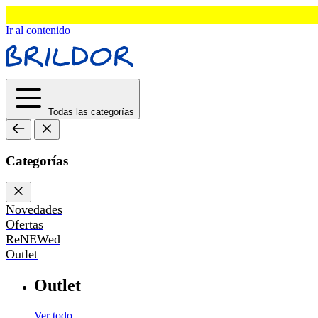
Ir al contenido
Todas las categorías
Categorías
Novedades
Ofertas
ReNEWed
Outlet
Outlet
Ver todo