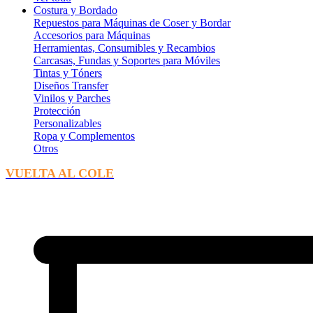
Costura y Bordado
Repuestos para Máquinas de Coser y Bordar
Accesorios para Máquinas
Herramientas, Consumibles y Recambios
Carcasas, Fundas y Soportes para Móviles
Tintas y Tóners
Diseños Transfer
Vinilos y Parches
Protección
Personalizables
Ropa y Complementos
Otros
VUELTA AL COLE