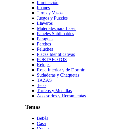
Iluminación
Imanes
Jarras y Vasos
Juegos y Puzzles
Llaveros
Materiales para Láser
Paneles Sublimables
Paraguas
Parches
Peluches
Placas Identificativas
PORTAFOTOS
Relojes
Ropa Interior y de Dormir
Sudaderas y Chaquetas
TAZAS
Telas
Trofeos y Medallas
Accesorios y Herramientas
Temas
Bebés
Casa
Coche